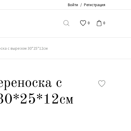
Войти
/
Регистрация
0
0
ска с вырезом 30*25*12см
реноска с
 30*25*12см