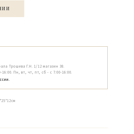
ЧИИ
рала Трошева Г.Н. 1/12 магазин 38.
6:00. Пн, вт, чт, пт, сб - с 7:00-16:00.
ссии.
*25*12см