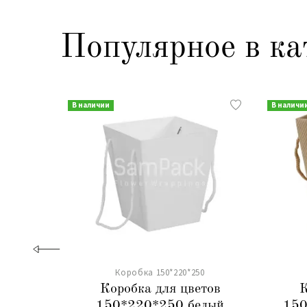
Популярное в ка
В наличии
В наличи
Коробка 150*220*250
Коробка для цветов
К
150*220*250 белый
150