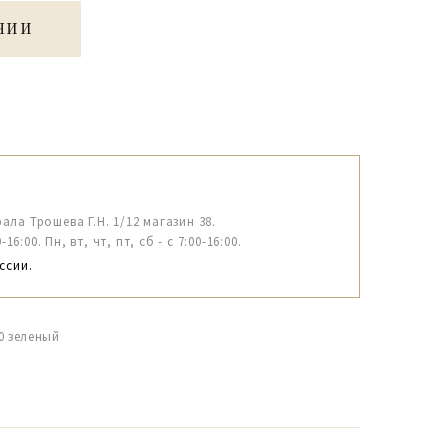
ЧИИ
рала Трошева Г.Н. 1/12 магазин 38.
6:00. Пн, вт, чт, пт, сб - с 7:00-16:00.
ссии.
0 зеленый