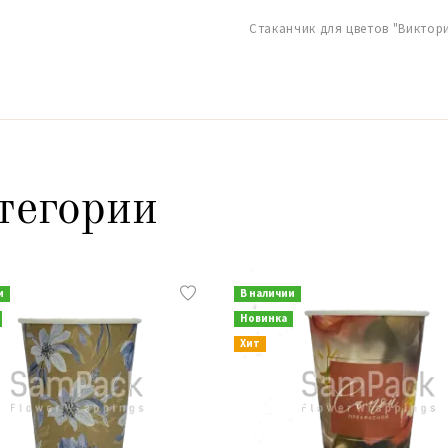
Стаканчик для цветов "Виктория
тегории
и
В наличии
Новинка
Хит