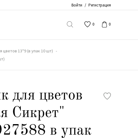
Войти
/
Регистрация
0
0
 цветов 13*9 (в упак 10 шт)
шт)
к для цветов
я Сикрет"
927588 в упак