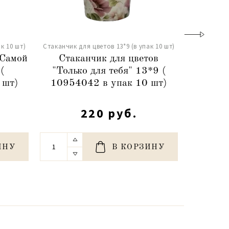
к 10 шт)
Стаканчик для цветов 13*9 (в упак 10 шт)
Стаканчик д
"Самой
Стаканчик для цветов
Стакан
(
"Только для тебя" 13*9 (
for 
 шт)
10954042 в упак 10 шт)
5426
220 руб.
ИНУ
В КОРЗИНУ