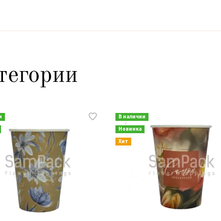
тегории
и
В наличии
Новинка
Хит