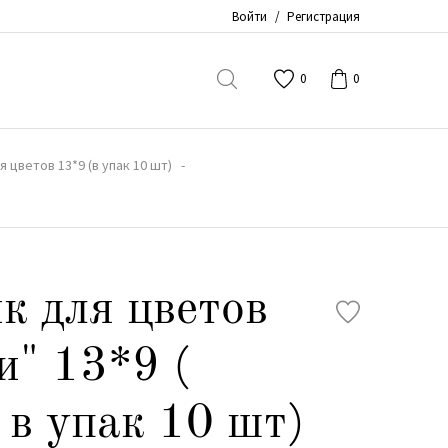
Войти
/
Регистрация
0
0
 цветов 13*9 (в упак 10 шт)
к для цветов
" 13*9 (
в упак 10 шт)