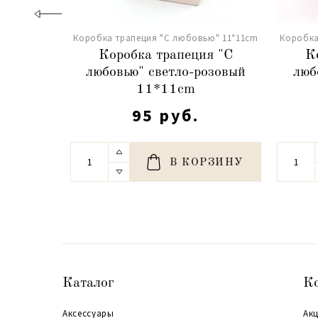
Коробка трапеция "С любовью" 11*11cm
Коробка
Коробка трапеция "С
К
любовью" светло-розовый
люб
11*11cm
95 руб.
В КОРЗИНУ
Каталог
К
Аксессуары
Акц