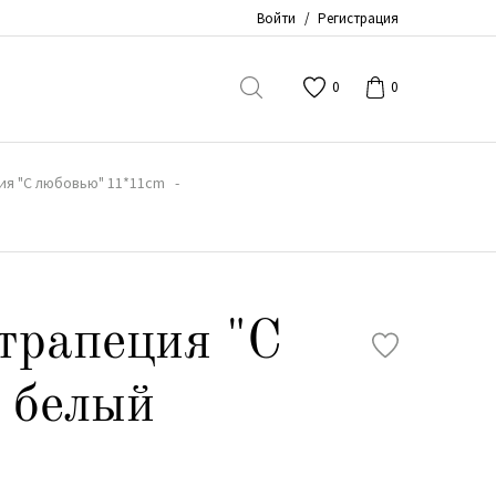
Войти
/
Регистрация
0
0
ия "С любовью" 11*11cm
трапеция "С
 белый