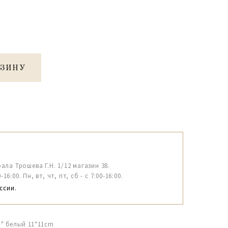
РЗИНУ
рала Трошева Г.Н. 1/12 магазин 38.
6:00. Пн, вт, чт, пт, сб - с 7:00-16:00.
ссии.
" белый 11*11cm