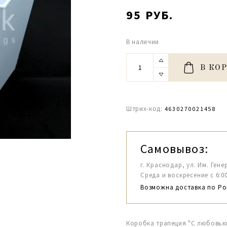
95 РУБ.
В наличии
В КО
Штрих-код:
4630270021458
Самовывоз:
г. Краснодар, ул. Им. Гене
Среда и воскресение с 6:00-1
Возможна доставка по Ро
Коробка трапеция "С любовью