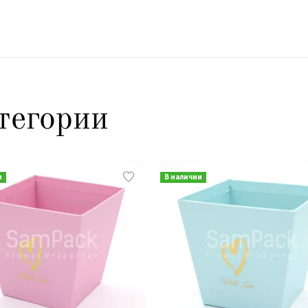
тегории
и
В наличии