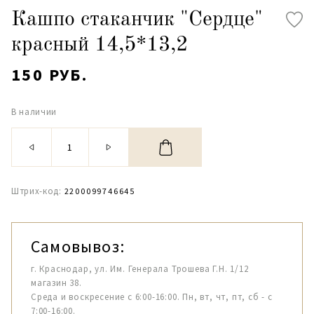
Кашпо стаканчик "Сердце"
красный 14,5*13,2
150 РУБ.
В наличии
Штрих-код:
2200099746645
Самовывоз:
г. Краснодар, ул. Им. Генерала Трошева Г.Н. 1/12
магазин 38.
Среда и воскресение с 6:00-16:00. Пн, вт, чт, пт, сб - с
7:00-16:00.