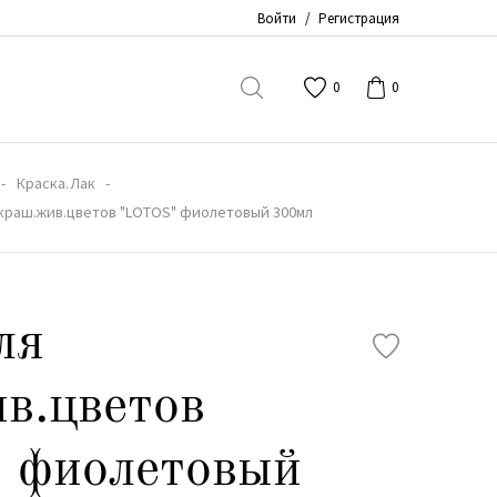
Войти
/
Регистрация
0
0
Краска.Лак
окраш.жив.цветов "LOTOS" фиолетовый 300мл
ля
в.цветов
 фиолетовый