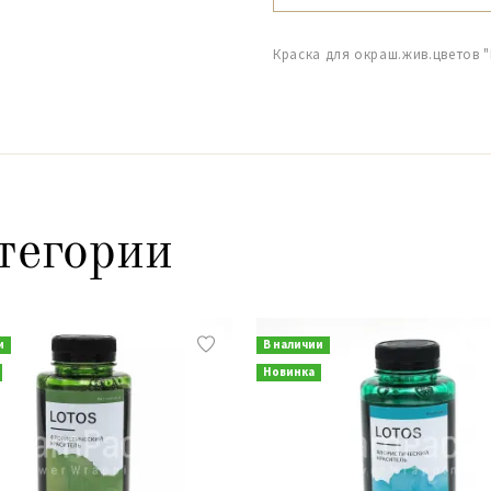
Краска для окраш.жив.цветов 
тегории
и
В наличии
Новинка