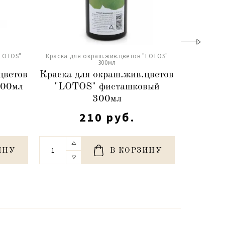
"LOTOS"
Краска для окраш.жив.цветов "LOTOS"
Краска дл
300мл
цветов
Краска для окраш.жив.цветов
Краска 
300мл
"LOTOS" фисташковый
"LOTO
300мл
210 руб.
ИНУ
В КОРЗИНУ