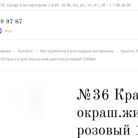
. Среда и воскресение с 6:00- 16:00, пн, вт, чт, пт, сб - с 7:00-16:00
9 97 87
Max
лавная
Каталог
Инструменты и расходные материалы
Краска.
36 Краска для окраш.жив.цветов розовый 1000мл
№36 Кра
окраш.жи
розовый