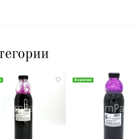
тегории
и
В наличии