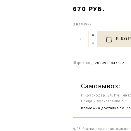
670 РУБ.
В наличии
В КО
Штрих-код:
2000988847312
Самовывоз:
г. Краснодар, ул. Им. Гене
Среда и воскресение с 6:00-1
Возможна доставка по Ро
№36 Краска для окраш.жив.цве