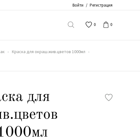
Войти
/
Регистрация
0
0
Лак
Краска для окраш.жив.цветов 1000мл
ска для
в.цветов
 1000мл