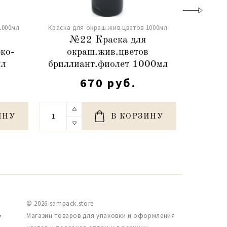
1000мл
Краска для окраш.жив.цветов 1000мл
Краска д
№22 Краска для
№
ко-
окраш.жив.цветов
окраш
мл
бриллиант.фиолет 1000мл
670 руб.
ИНУ
В КОРЗИНУ
© 2026 sampack.store
,
Магазин товаров для упаковки и оформления