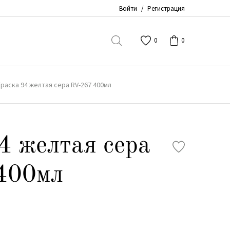
Войти
/
Регистрация
0
0
раска 94 желтая сера RV-267 400мл
4 желтая сера
400мл