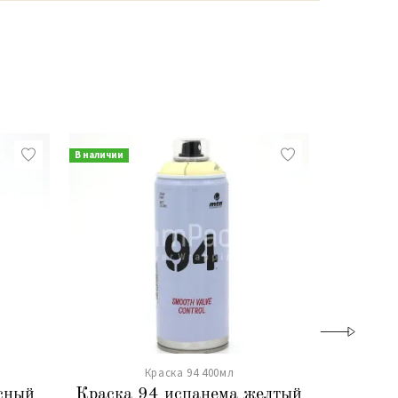
В наличии
В наличии
Краска 94 400мл
сный
Краска 94 испанема желтый
Краска 