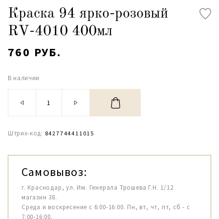
Краска 94 ярко-розовый
RV-4010 400мл
760 РУБ.
В наличии
Штрих-код:
8427744411015
Самовывоз:
г. Краснодар, ул. Им. Генерала Трошева Г.Н. 1/12
магазин 38.
Среда и воскресение с 6:00-16:00. Пн, вт, чт, пт, сб - с
7:00-16:00.