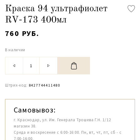
Краска 94 ультрафиолет
RV-173 400мл
760 РУБ.
В наличии
Штрих-код:
8427744411480
Самовывоз:
г. Краснодар, ул. Им. Генерала Трошева Г.Н. 1/12
магазин 38.
Среда и воскресение с 6:00-16:00. Пн, вт, чт, пт, сб - с
7:00-16:00.