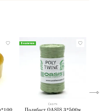
В наличии
В наличии
Скотч
м*100
Полибаст OASIS 3*500м
Скотч