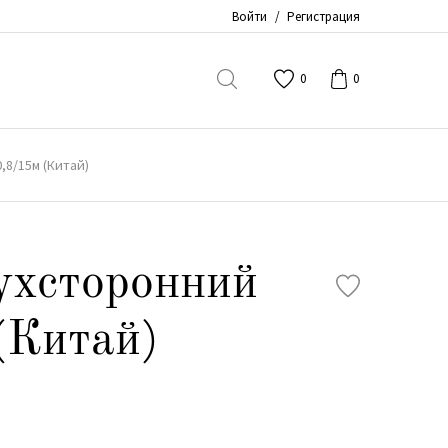
Войти
/
Регистрация
0
0
,8/15м (Китай)
ухсторонний
(Китай)