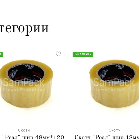
тегории
и
В наличии
Скотч
Скотч
ч "Реал" шир.48мм*120
Скотч "Реал" шир.48м