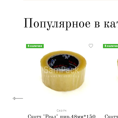
Популярное в ка
В наличии
В наличи
Скотч
Скотч "Реал" шир.48мм*150
Скот