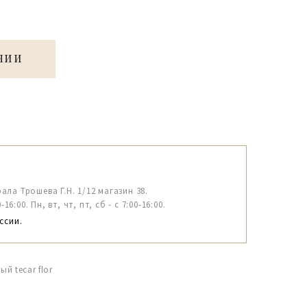
ЧИИ
рала Трошева Г.Н. 1/12 магазин 38.
6:00. Пн, вт, чт, пт, сб - с 7:00-16:00.
ссии.
й tecar flor