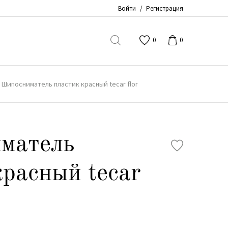
Войти
/
Регистрация
0
0
Шипосниматель пластик красный tecar flor
матель
красный tecar