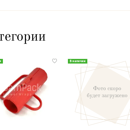
тегории
и
В наличии