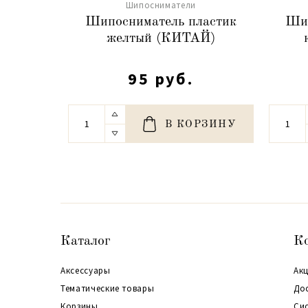
Шипосниматели
Шипосниматель пластик
Шип
желтый (КИТАЙ)
95 руб.
В КОРЗИНУ
Каталог
К
Аксессуары
Акц
Тематические товары
До
Корзины
Си