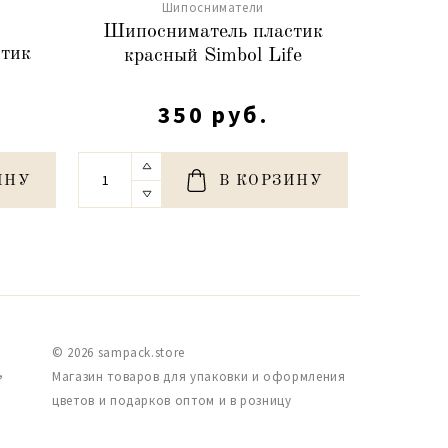
Шипосниматели
Шипосниматель пластик
Шипос
тик
красный Simbol Life
красн
350 руб.
ИНУ
В КОРЗИНУ
© 2026 sampack.store
,
Магазин товаров для упаковки и оформления
цветов и подарков оптом и в розницу