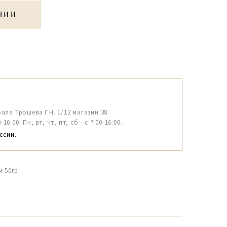
ЧИИ
рала Трошева Г.Н. 1/12 магазин 38.
6:00. Пн, вт, чт, пт, сб - с 7:00-16:00.
ссии.
м 50гр