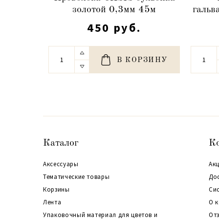
золотой 0,3мм 45м
гальв
450 руб.
В КОРЗИНУ
Каталог
К
Аксессуары
Акц
Тематические товары
До
Корзины
Си
Лента
О 
Упаковочный материал для цветов и
От