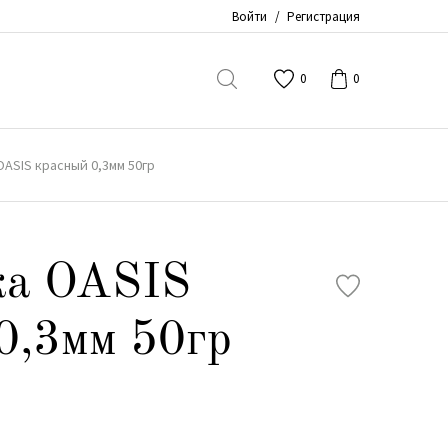
Войти
/
Регистрация
0
0
ASIS красный 0,3мм 50гр
ка OASIS
0,3мм 50гр