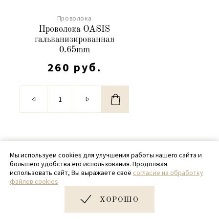
Проволока
Проволока OASIS
гальванизированная
0.65mm
260 руб.
© 2020 - 2026 SamPack
Мы используем cookies для улучшения работы нашего сайта и
большего удобства его использования. Продолжая
+ 7 (918) 699-97-87
использовать сайт, Вы выражаете своё
согласие на обработку
файлов cookies
zakaz@sampack.store
ХОРОШО
Дизайн и разработка сайта
Very Good