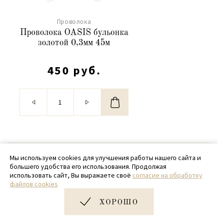
Проволока
Проволока OASIS бульонка
золотой 0,3мм 45м
450 руб.
© 2020 - 2026 SamPack
Мы используем cookies для улучшения работы нашего сайта и
большего удобства его использования. Продолжая
+ 7 (918) 699-97-87
использовать сайт, Вы выражаете своё
согласие на обработку
файлов cookies
zakaz@sampack.store
ХОРОШО
Дизайн и разработка сайта
Very Good