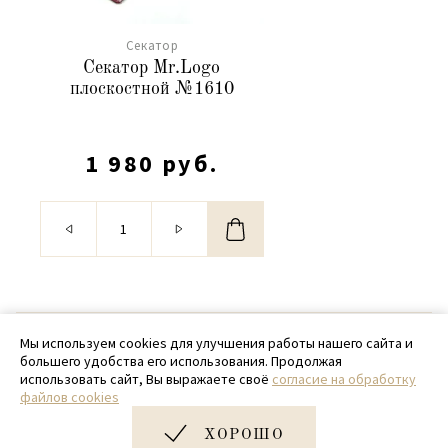
Cекатор
Секатор Mr.Logo
плоскостной №1610
1 980 руб.
© 2020 - 2026 SamPack
Мы используем cookies для улучшения работы нашего сайта и
большего удобства его использования. Продолжая
+ 7 (918) 699-97-87
использовать сайт, Вы выражаете своё
согласие на обработку
файлов cookies
zakaz@sampack.store
ХОРОШО
Дизайн и разработка сайта
Very Good