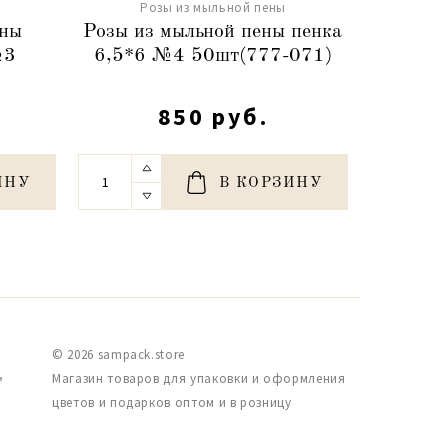
Розы из мыльной пены
Ро
ены
Розы из мыльной пены пенка
Розы
№3
6,5*6 №4 50шт(777-071)
св.
5
850 руб.
ИНУ
В КОРЗИНУ
© 2026 sampack.store
,
Магазин товаров для упаковки и оформления
цветов и подарков оптом и в розницу