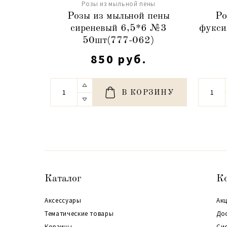
Розы из мыльной пены
Розы из мыльной пены
Ро
сиреневый 6,5*6 №3
фукси
50шт(777-062)
850 руб.
В КОРЗИНУ
Каталог
К
Аксессуары
Акц
Тематические товары
До
Корзины
Си