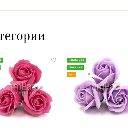
тегории
и
В наличии
Новинка
Хит