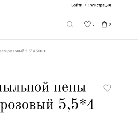
Войти
/
Регистрация
0
0
ево-розовый 5,5*4 50шт
мыльной пены
розовый 5,5*4