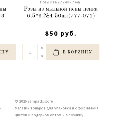
Розы из мыльной пены
Ро
ены
Розы из мыльной пены пенка
Розы
№3
6,5*6 №4 50шт(777-071)
св.
5
850 руб.
ИНУ
В КОРЗИНУ
© 2026 sampack.store
,
Магазин товаров для упаковки и оформления
цветов и подарков оптом и в розницу