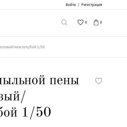
Войти
/
Регистрация
0
0
озовый/неж.голубой 1/50
мыльной пены
вый/
бой 1/50