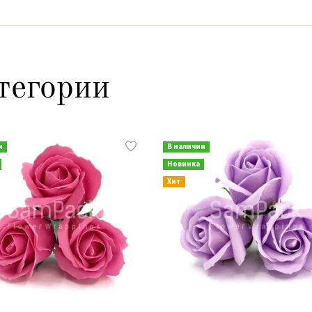
тегории
и
В наличии
Новинка
Хит