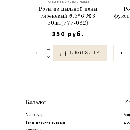
Розы из мыльной пены
Розы из мыльной пены
Ро
сиреневый 6,5*6 №3
фукси
50шт(777-062)
850 руб.
В КОРЗИНУ
Каталог
К
Аксессуары
Акц
Тематические товары
До
Корзины
Си