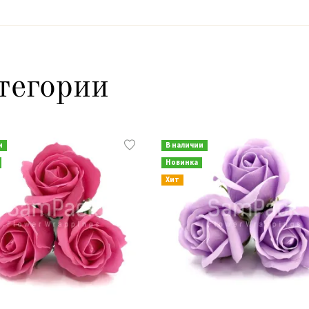
тегории
и
В наличии
Новинка
Хит