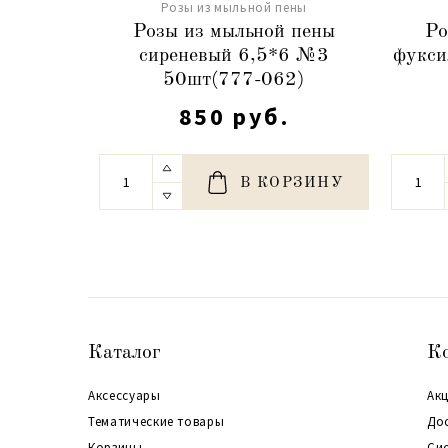
Розы из мыльной пены
Розы из мыльной пены
Ро
сиреневый 6,5*6 №3
фукси
50шт(777-062)
850 руб.
В КОРЗИНУ
Каталог
К
Аксессуары
Акц
Тематические товары
До
Корзины
Си