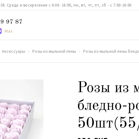
. Среда и воскресение с 6:00- 16:00, пн, вт, чт, пт, сб - с 7:00-16:00
9 97 87
Max
Аксессуары
Розы из мыльной пены
Розы из мыльной пены бледн
Розы из 
бледно-р
50шт(55