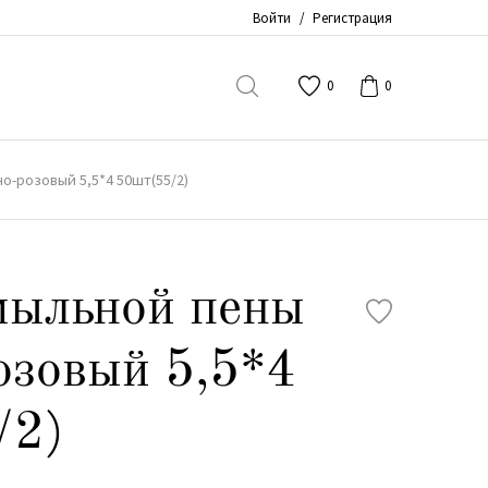
Войти
/
Регистрация
0
0
о-розовый 5,5*4 50шт(55/2)
мыльной пены
озовый 5,5*4
/2)