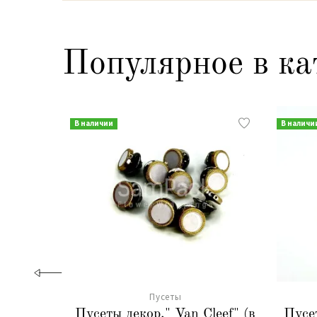
Популярное в ка
В наличии
В наличи
Пусеты
Пусеты декор." Van Cleef" (в
Пусе