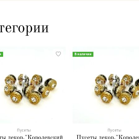
тегории
и
В наличии
Пусеты
Пусеты
ты декор."Королевский
Пусеты декор."Короле