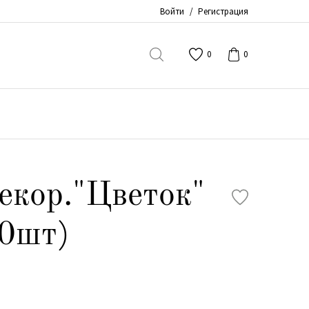
Войти
/
Регистрация
0
0
екор."Цветок"
10шт)