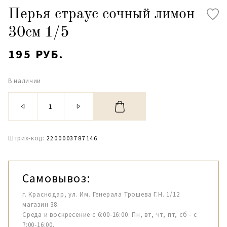
Перья страус сочный лимон
30см 1/5
195 РУБ.
В наличии
Штрих-код:
2200003787146
Самовывоз:
г. Краснодар, ул. Им. Генерала Трошева Г.Н. 1/12
магазин 38.
Среда и воскресение с 6:00-16:00. Пн, вт, чт, пт, сб - с
7:00-16:00.