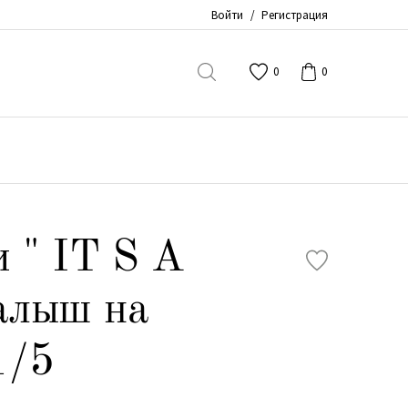
Войти
/
Регистрация
0
0
 " IT S A
алыш на
1/5