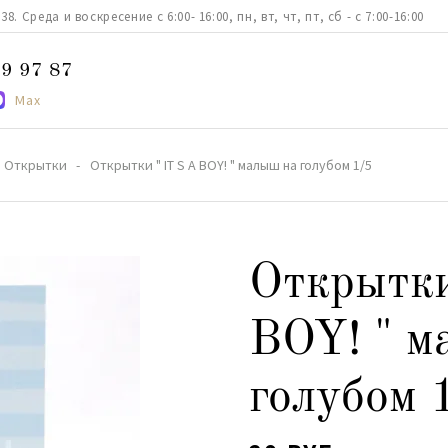
. Среда и воскресение с 6:00- 16:00, пн, вт, чт, пт, сб - с 7:00-16:00
9 97 87
Max
Открытки
Открытки " IT S A BOY! " малыш на голубом 1/5
Открытки
BOY! " м
голубом 