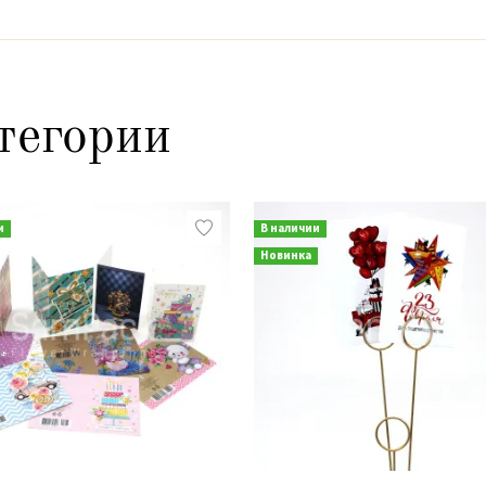
тегории
и
В наличии
Новинка