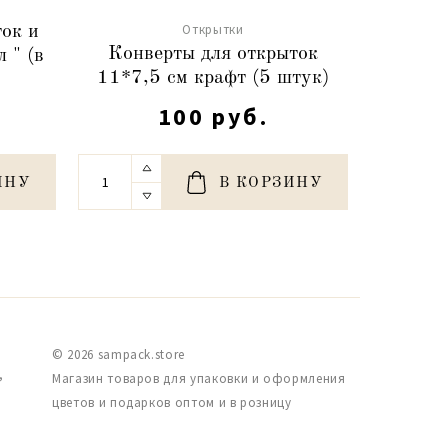
Открытки
ок и
Конверты для открыток
Конверт
 " (в
11*7,5 см крафт (5 штук)
см
100 руб.
ИНУ
В КОРЗИНУ
© 2026 sampack.store
,
Магазин товаров для упаковки и оформления
цветов и подарков оптом и в розницу