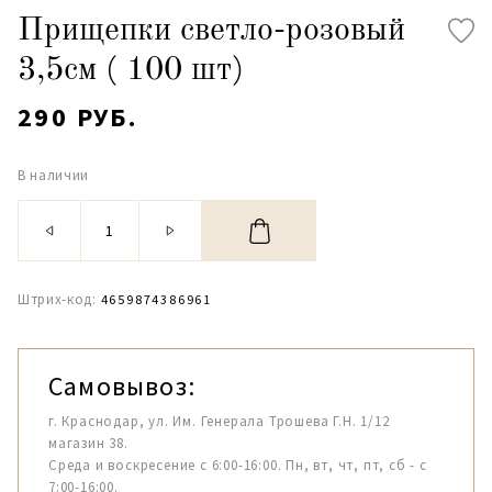
Прищепки светло-розовый
3,5см ( 100 шт)
290 РУБ.
В наличии
Штрих-код:
4659874386961
Самовывоз:
г. Краснодар, ул. Им. Генерала Трошева Г.Н. 1/12
магазин 38.
Среда и воскресение с 6:00-16:00. Пн, вт, чт, пт, сб - с
7:00-16:00.