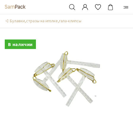
Булавки,стразы на иголке,гала-клипсы
В наличии