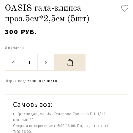
OASIS гала-клипса
проз.5см*2,5см (5шт)
300 РУБ.
В наличии
Штрих-код:
2200003780710
Самовывоз:
г. Краснодар, ул. Им. Генерала Трошева Г.Н. 1/12
магазин 38.
Среда и воскресение с 6:00-16:00. Пн, вт, чт, пт, сб - с
7:00-16:00.