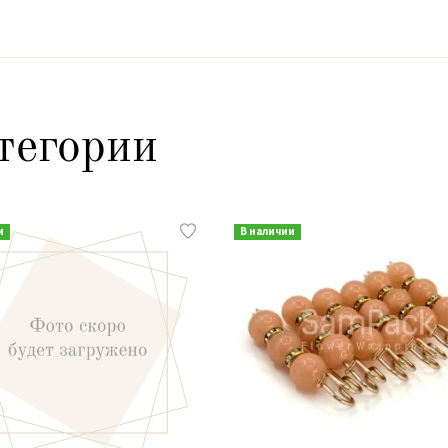
тегории
и
В наличии