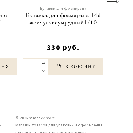
Булавки для фоамирана
Бу
а с
Булавка для фоамирана 14d
Булавк
"
жемчуж.изумрудный1/10
жемчуж
330 руб.
ИНУ
В КОРЗИНУ
© 2026 sampack.store
,
Магазин товаров для упаковки и оформления
цветов и подарков оптом и в розницу