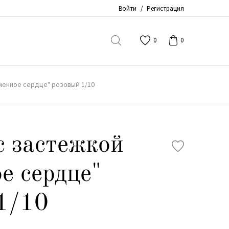
Войти
/
Регистрация
0
0
менное сердце" розовый 1/10
с застежкой
е сердце"
1/10