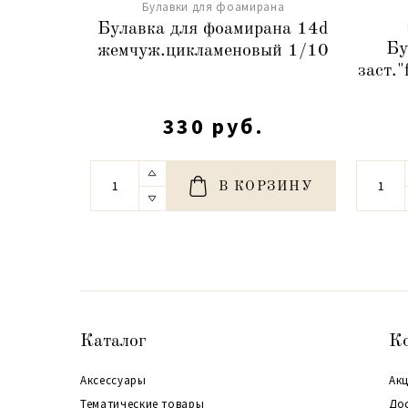
Булавки для фоамирана
Булавка для фоамирана 14d
Бу
жемчуж.цикламеновый 1/10
заст."
330 руб.
В КОРЗИНУ
Каталог
К
Аксессуары
Акц
Тематические товары
До