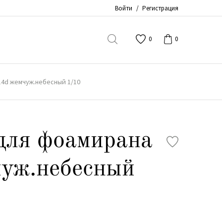
Войти
/
Регистрация
0
0
14d жемчуж.небесный 1/10
для фоамирана
уж.небесный