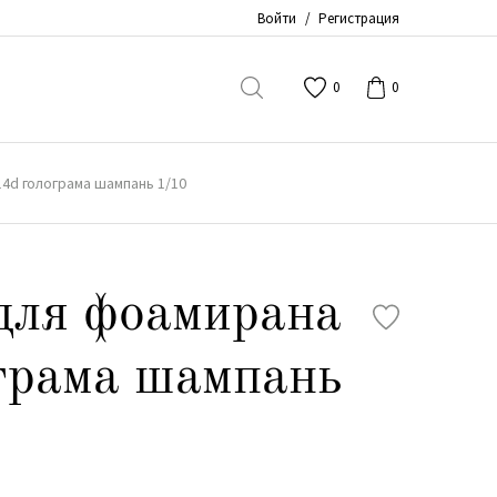
Войти
/
Регистрация
0
0
4d голограма шампань 1/10
для фоамирана
грама шампань