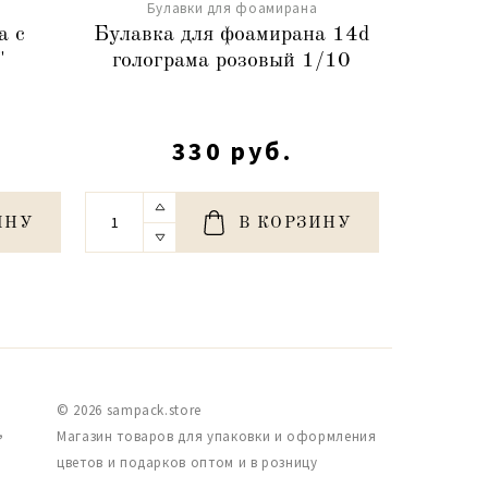
Булавки для фоамирана
Бу
а с
Булавка для фоамирана 14d
Була
"
голограма розовый 1/10
заст."Ф
с
330 руб.
ИНУ
В КОРЗИНУ
© 2026 sampack.store
,
Магазин товаров для упаковки и оформления
цветов и подарков оптом и в розницу