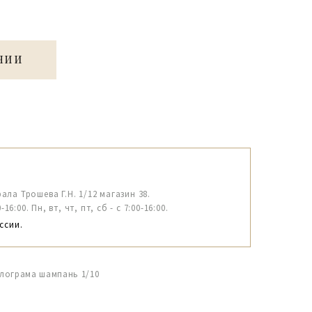
ЧИИ
рала Трошева Г.Н. 1/12 магазин 38.
6:00. Пн, вт, чт, пт, сб - с 7:00-16:00.
ссии.
олограма шампань 1/10