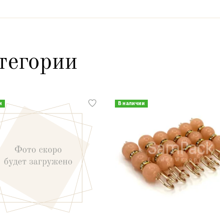
тегории
и
В наличии