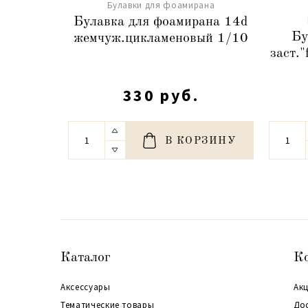
Булавки для фоамирана
Булавка для фоамирана 14d
Бу
жемчуж.цикламеновый 1/10
заст."
330 руб.
В КОРЗИНУ
Каталог
К
Аксессуары
Акц
Тематические товары
До