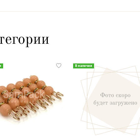
тегории
и
В наличии