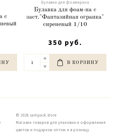
Булавки для фоамирана
Бу
Булавка для фоам-на с
Булавка
а с
заст."Фантазийная огранка"
еневый
сиреневый 1/10
350 руб.
ИНУ
В КОРЗИНУ
© 2026 sampack.store
,
Магазин товаров для упаковки и оформления
цветов и подарков оптом и в розницу