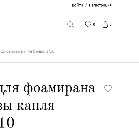
Войти
/
Регистрация
0
0
2d стразы капля белый 1/10
для фоамирана
зы капля
10