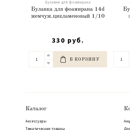
Булавки для фоамирана
Булавка для фоамирана 14d
Бу
жемчуж.цикламеновый 1/10
330 руб.
В КОРЗИНУ
Каталог
К
Аксессуары
Акц
Тематические товары
До