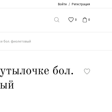
Войти
/
Регистрация
0
0
ке бол. фиолетовый
бутылочке бол.
вый