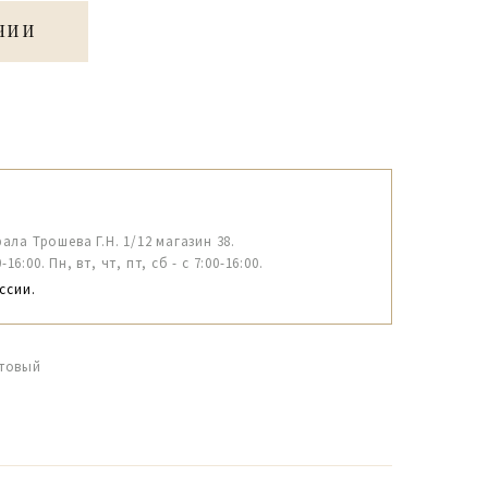
ЧИИ
рала Трошева Г.Н. 1/12 магазин 38.
6:00. Пн, вт, чт, пт, сб - с 7:00-16:00.
ссии.
етовый