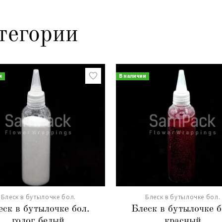
тегории
и
В наличии
Блеск в бутылочке бол.
Блеск в бутылочке бол.
еск в бутылочке бол.
Блеск в бутылочке б
голог.белый
красный