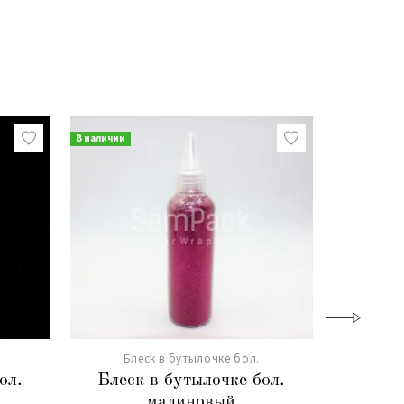
В наличии
В наличии
Блеск в бутылочке бол.
Бл
ол.
Блеск в бутылочке бол.
Блеск
малиновый