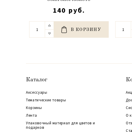
140 руб.
В КОРЗИНУ
Каталог
К
Аксессуары
Акц
Тематические товары
До
Корзины
Си
Лента
О 
Упаковочный материал для цветов и
От
подарков
Ст