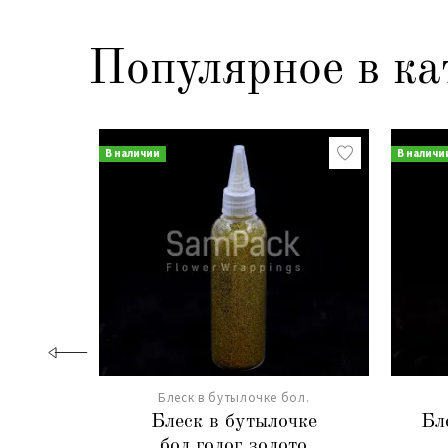
Популярное в ка
В наличии
В наличи
Блеск в бутылочке бол.
Блеск в бутылочке
Бл
бол.голог.золото