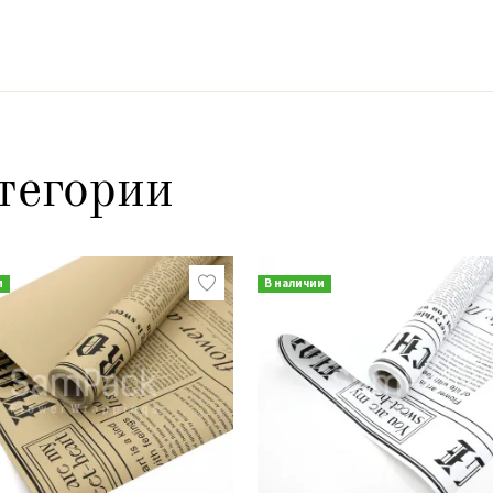
тегории
и
В наличии