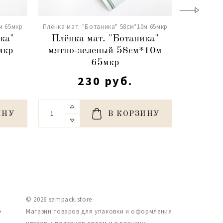
м 65мкр
Плёнка мат. "Ботаника" 58см*10м 65мкр
ка"
Плёнка мат. "Ботаника"
мкр
мятно-зеленый 58см*10м
65мкр
230 руб.
ИНУ
В КОРЗИНУ
© 2026 sampack.store
,
Магазин товаров для упаковки и оформления