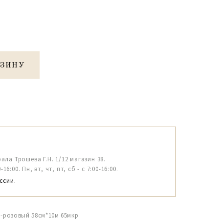
РЗИНУ
рала Трошева Г.Н. 1/12 магазин 38.
6:00. Пн, вт, чт, пт, сб - с 7:00-16:00.
ссии.
о-розовый 58см*10м 65мкр