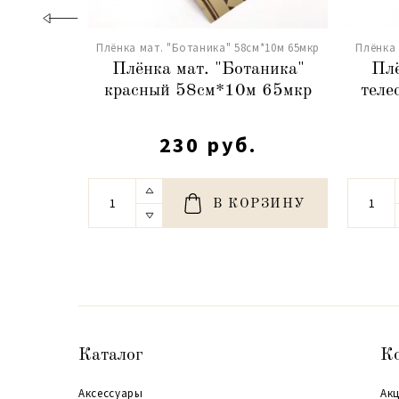
Плёнка мат. "Ботаника" 58см*10м 65мкр
Плёнка 
Плёнка мат. "Ботаника"
Плё
красный 58см*10м 65мкр
теле
230 руб.
В КОРЗИНУ
Каталог
К
Аксессуары
Акц