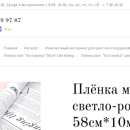
. Среда и воскресение с 6:00- 16:00, пн, вт, чт, пт, сб - с 7:00-16:00
9 97 87
Max
Главная
Каталог
Упаковочный материал для цветов и подарко
Плёнка мат. "Ботаника" 58см*10м 65мкр
Плёнка мат. "Ботаника" св
Плёнка м
светло-р
58см*10