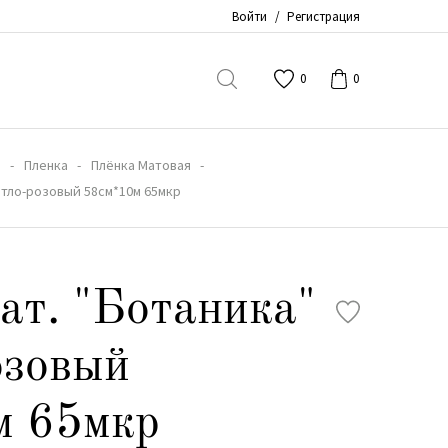
Войти
/
Регистрация
0
0
в
Пленка
Плёнка Матовая
етло-розовый 58см*10м 65мкр
ат. "Ботаника"
озовый
м 65мкр