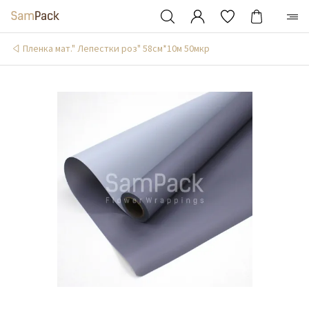
Пленка мат." Лепестки роз" 58см*10м 50мкр