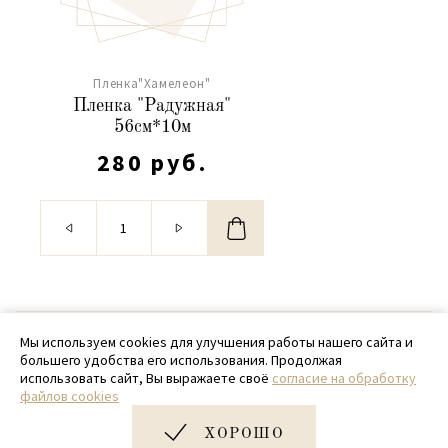
Пленка"Хамелеон"
Пленка "Радужная"
56см*10м
280 руб.
© 2020 - 2026 SamPack
Мы используем cookies для улучшения работы нашего сайта и
большего удобства его использования. Продолжая
+ 7 (918) 699-97-87
использовать сайт, Вы выражаете своё
согласие на обработку
файлов cookies
zakaz@sampack.store
ХОРОШО
Дизайн и разработка сайта
Very Good