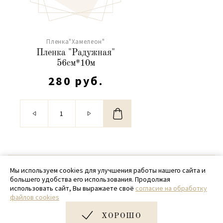
Пленка"Хамелеон"
Пленка "Радужная"
56см*10м
280 руб.
© 2020 - 2026 SamPack
Мы используем cookies для улучшения работы нашего сайта и
большего удобства его использования. Продолжая
+ 7 (918) 699-97-87
использовать сайт, Вы выражаете своё
согласие на обработку
файлов cookies
zakaz@sampack.store
ХОРОШО
Дизайн и разработка сайта
Very Good