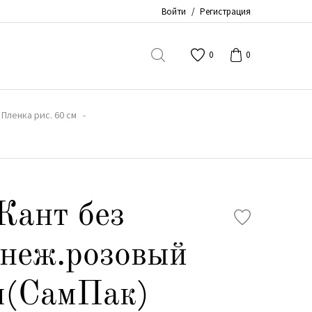
Войти
/
Регистрация
0
0
Пленка рис. 60 см
Кант без
 неж.розовый
м(СамПак)