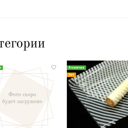
тегории
и
В наличии
Хит