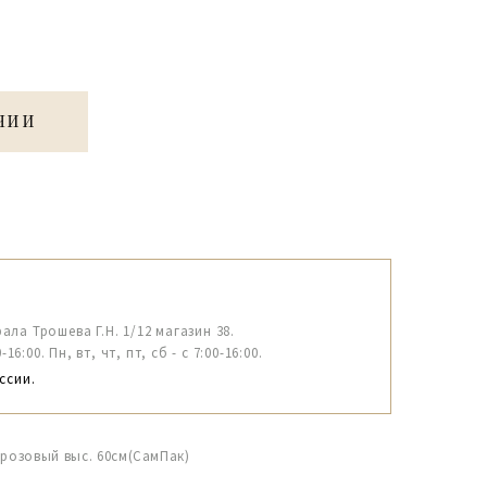
ЧИИ
рала Трошева Г.Н. 1/12 магазин 38.
6:00. Пн, вт, чт, пт, сб - с 7:00-16:00.
ссии.
.розовый выс. 60см(СамПак)