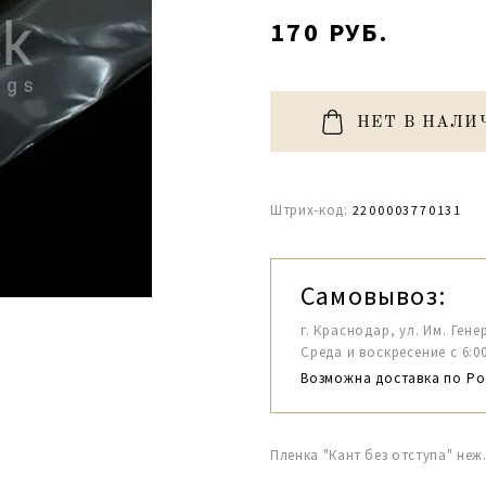
170 РУБ.
НЕТ В НАЛИ
Штрих-код:
2200003770131
Самовывоз:
г. Краснодар, ул. Им. Гене
Среда и воскресение с 6:00-1
Возможна доставка по Ро
Пленка "Кант без отступа" неж