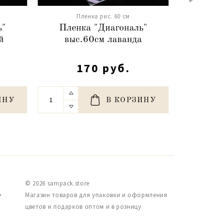
Пленка рис. 60 см
ь"
Пленка "Диагональ"
Пле
й
выс.60см лаванда
выс.6
170 руб.
ИНУ
В КОРЗИНУ
© 2026 sampack.store
,
Магазин товаров для упаковки и оформления
цветов и подарков оптом и в розницу