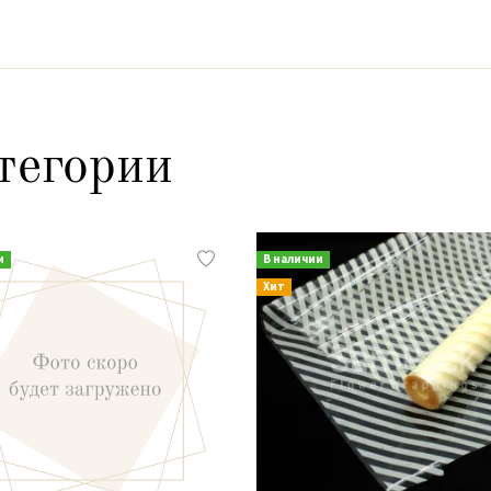
тегории
и
В наличии
Хит