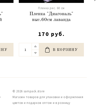
Пленка рис. 60 см
ь"
Пленка "Диагональ"
Пле
й
выс.60см лаванда
выс.6
170 руб.
ИНУ
В КОРЗИНУ
© 2026 sampack.store
,
Магазин товаров для упаковки и оформления
цветов и подарков оптом и в розницу