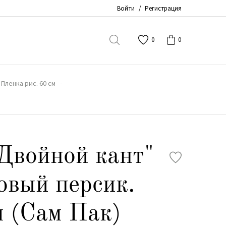
Войти
/
Регистрация
0
0
Пленка рис. 60 см
Двойной кант"
овый персик.
м (Сам Пак)