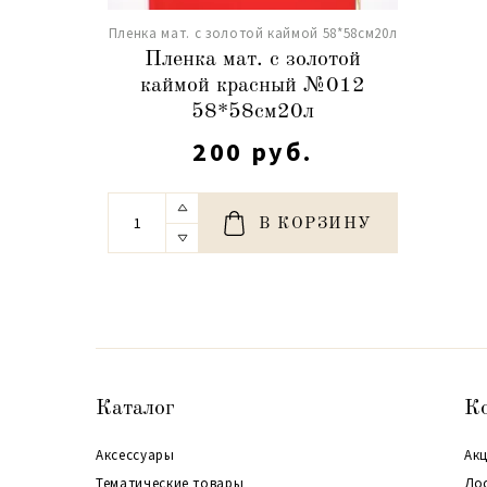
Пленка мат. с золотой каймой 58*58см20л
Пленка мат. с золотой
каймой красный №012
58*58см20л
200 руб.
В КОРЗИНУ
Каталог
К
Аксессуары
Акц
Тематические товары
До