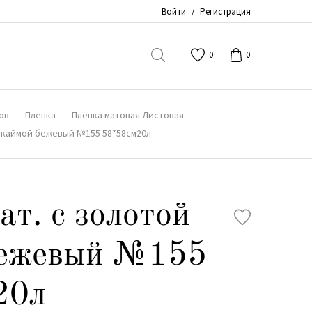
Войти
/
Регистрация
0
0
ов
Пленка
Пленка матовая Листовая
й каймой бежевый №155 58*58см20л
ат. с золотой
бежевый №155
20л