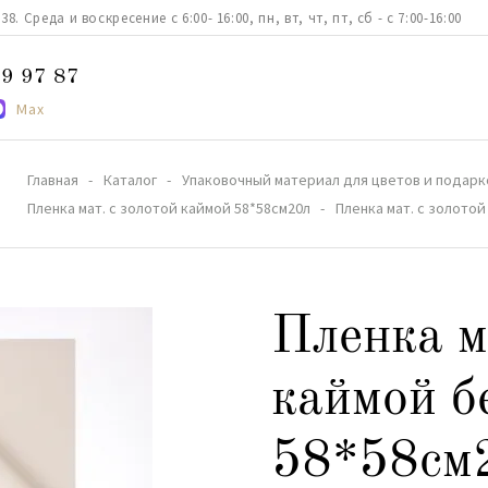
. Среда и воскресение с 6:00- 16:00, пн, вт, чт, пт, сб - с 7:00-16:00
9 97 87
Max
Главная
Каталог
Упаковочный материал для цветов и подарк
Пленка мат. с золотой каймой 58*58см20л
Пленка мат. с золото
Пленка м
каймой 
58*58см