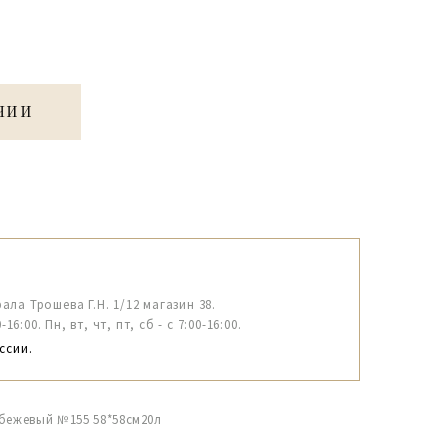
ЧИИ
рала Трошева Г.Н. 1/12 магазин 38.
6:00. Пн, вт, чт, пт, сб - с 7:00-16:00.
ссии.
 бежевый №155 58*58см20л