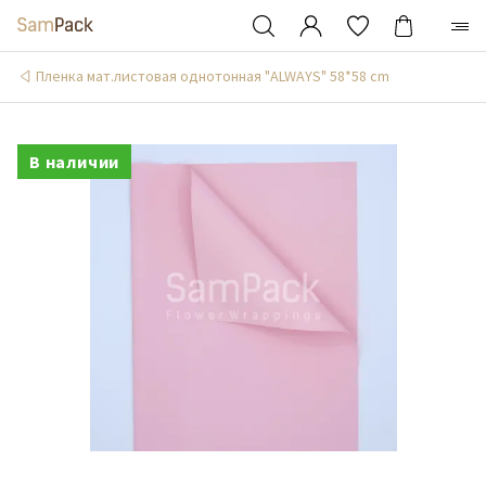
Пленка мат.листовая однотонная "ALWAYS" 58*58 cm
В наличии