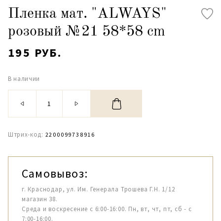
Пленка мат. "ALWAYS"
розовый №21 58*58 cm
195 РУБ.
В наличии
Штрих-код:
2200099738916
Самовывоз:
г. Краснодар, ул. Им. Генерала Трошева Г.Н. 1/12
магазин 38.
Среда и воскресение с 6:00-16:00. Пн, вт, чт, пт, сб - с
7:00-16:00.