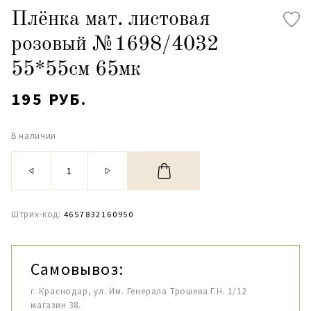
Плёнка мат. листовая
розовый №1698/4032
55*55см 65мк
195 РУБ.
В наличии
Штрих-код:
4657832160950
Самовывоз:
г. Краснодар, ул. Им. Генерала Трошева Г.Н. 1/12
магазин 38.