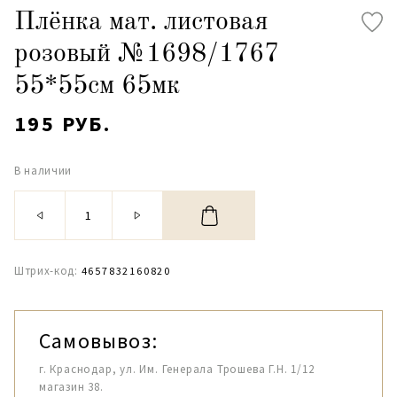
Плёнка мат. листовая
розовый №1698/1767
55*55см 65мк
195 РУБ.
В наличии
Штрих-код:
4657832160820
Самовывоз:
г. Краснодар, ул. Им. Генерала Трошева Г.Н. 1/12
магазин 38.