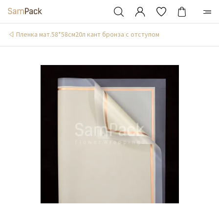
Пленка мат.58*58см20л кант бронза с отступом