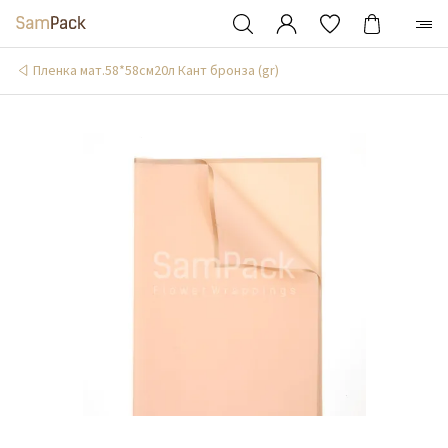
Пленка мат.58*58см20л Кант бронза (gr)