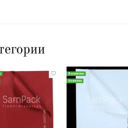
тегории
и
В наличии
Новинка