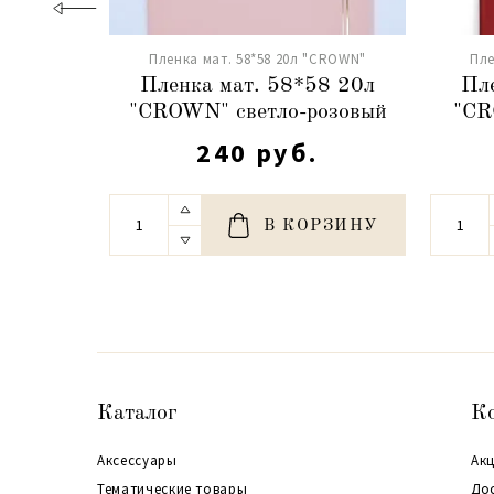
Пленка мат. 58*58 20л "CROWN"
Пле
Пленка мат. 58*58 20л
Пл
"CROWN" светло-розовый
"CR
240 руб.
В КОРЗИНУ
Каталог
К
Аксессуары
Акц
Тематические товары
До