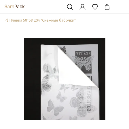
Пленка 58*58 20л "Снежные бабочки"