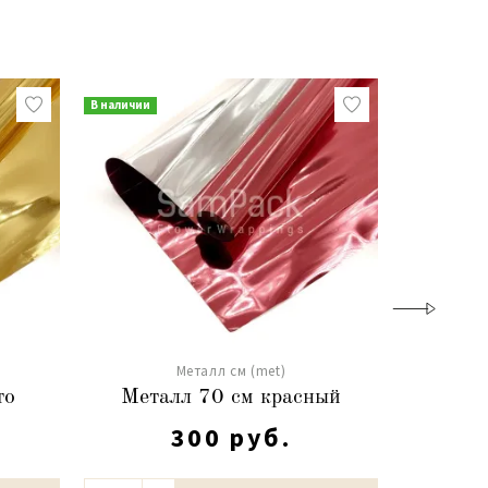
В наличии
В наличии
Металл см (met)
то
Металл 70 см красный
Металл
300 руб.