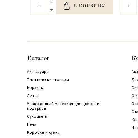
В КОРЗИНУ
Каталог
К
Аксессуары
Акц
Тематические товары
До
Корзины
Си
Лента
О 
Упаковочный материал для цветов и
От
подарков
Ст
Сухоцветы
Ко
Пена
Ча
Коробки и сумки