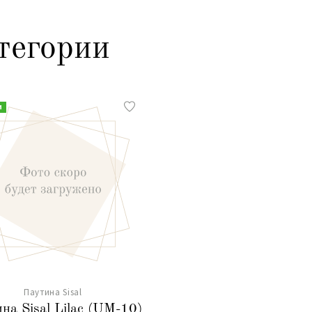
тегории
и
Паутина Sisal
на Sisal Lilac (UM-10)