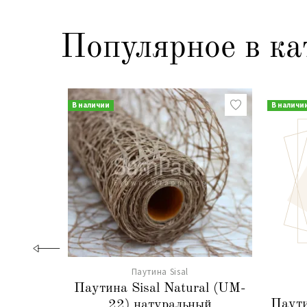
Популярное в ка
В наличии
В наличи
Паутина Sisal
Паутина Sisal Natural (UM-
Паути
22) натуральный