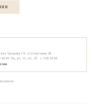
ЧИИ
рала Трошева Г.Н. 1/12 магазин 38.
6:00. Пн, вт, чт, пт, сб - с 7:00-16:00.
ссии.
св.коричн.