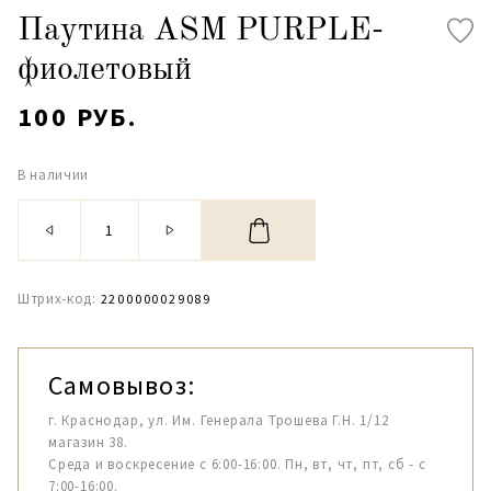
Паутина ASM PURPLE-
фиолетовый
100 РУБ.
В наличии
Штрих-код:
2200000029089
Самовывоз:
г. Краснодар, ул. Им. Генерала Трошева Г.Н. 1/12
магазин 38.
Среда и воскресение с 6:00-16:00. Пн, вт, чт, пт, сб - с
7:00-16:00.