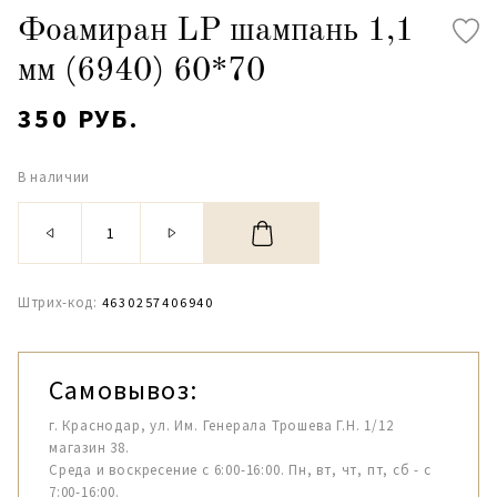
Фоамиран LP шампань 1,1
мм (6940) 60*70
350 РУБ.
В наличии
Штрих-код:
4630257406940
Самовывоз:
г. Краснодар, ул. Им. Генерала Трошева Г.Н. 1/12
магазин 38.
Среда и воскресение с 6:00-16:00. Пн, вт, чт, пт, сб - с
7:00-16:00.