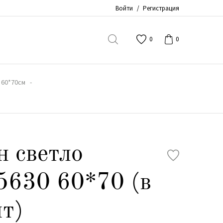
Войти
/
Регистрация
0
0
 60*70см
 светло
5630 60*70 (в
т)