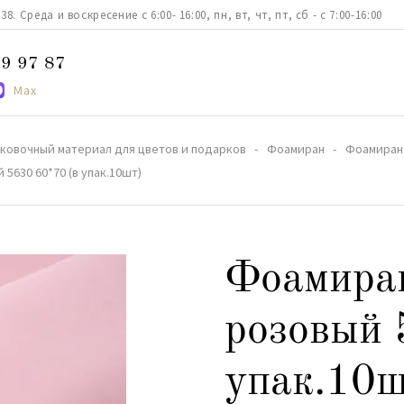
. Среда и воскресение с 6:00- 16:00, пн, вт, чт, пт, сб - с 7:00-16:00
9 97 87
Max
ковочный материал для цветов и подарков
Фоамиран
Фоамиран
5630 60*70 (в упак.10шт)
Фоамиран
розовый 
упак.10ш