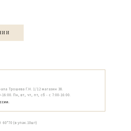
ЧИИ
рала Трошева Г.Н. 1/12 магазин 38.
6:00. Пн, вт, чт, пт, сб - с 7:00-16:00.
ссии.
60*70 (в упак.10шт)