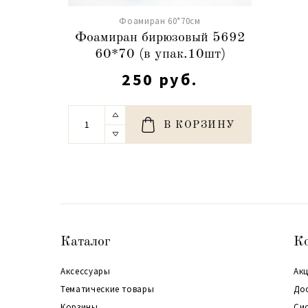
Фоамиран 60*70см
Фоамиран бирюзовый 5692
60*70 (в упак.10шт)
250 руб.
В КОРЗИНУ
Каталог
К
Аксессуары
Акц
Тематические товары
До
Корзины
Си