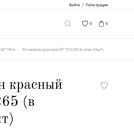
Войти
/
Регистрация
0
0
 60*70см
Фоамиран красный 60*70 5265 (в упак.10шт)
н красный
65 (в
т)