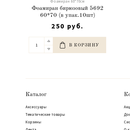
Фоамиран 60*70см
Фоамиран бирюзовый 5692
60*70 (в упак.10шт)
250 руб.
В КОРЗИНУ
Каталог
К
Аксессуары
Акц
Тематические товары
До
Корзины
Си
Лента
О 